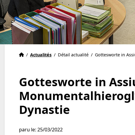
Accueil
Accueil
/
Actualités
/
Détail actualité
/
Gottesworte in Assi
Gottesworte in Assiu
Monumentalhierogly
Dynastie
paru le: 25/03/2022